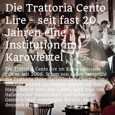
Die Trattoria Cento
Lire - seit fast 20
Jahren eine
Institution im
Karoviertel
Die Trattoria Cento lire im Karolinenvierte
gibt es seit 2006. Schon von außen versprüht
die Trattoria ihren italienischen Charme. Im
Sommer erblüht ein kleiner Garten vor dem
Haus. Betritt man den Laden, wird man von
italienischer Herzlichkeit und liebevoller
Gemütlichkeit empfangen Kreativ, aber
dennoch traditionell.